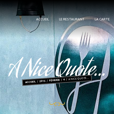
ACCUEIL
LE RESTAURANT
LA CARTE
A Nice Quote…
A NICE QUOTE…
4
FÉVRIER
2015
ACCUEIL