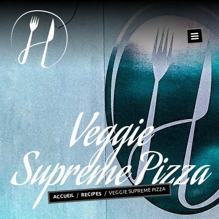
Veggie
Supreme Pizza
VEGGIE SUPREME PIZZA
RECIPES
ACCUEIL